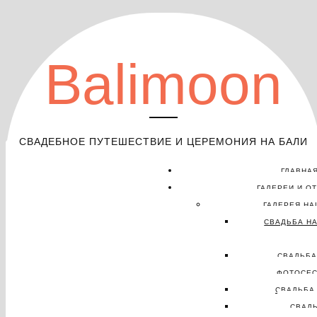
Balimoon
СВАДЕБНОЕ ПУТЕШЕСТВИЕ И ЦЕРЕМОНИЯ НА БАЛИ
ГЛАВНА
ГАЛЕРЕИ И О
ГАЛЕРЕЯ НА
СВАДЬБА НА
СВАДЬБА
ФОТОСЕС
СВАДЬБА 
СВАД