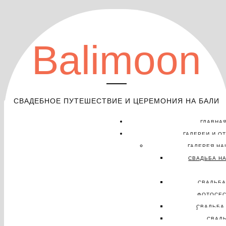
Balimoon
СВАДЕБНОЕ ПУТЕШЕСТВИЕ И ЦЕРЕМОНИЯ НА БАЛИ
ГЛАВНА
ГАЛЕРЕИ И О
ГАЛЕРЕЯ НА
СВАДЬБА НА
СВАДЬБА
ФОТОСЕС
СВАДЬБА 
СВАД