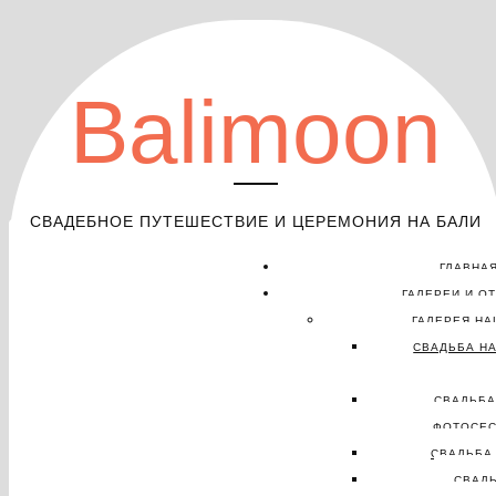
Balimoon
СВАДЕБНОЕ ПУТЕШЕСТВИЕ И ЦЕРЕМОНИЯ НА БАЛИ
ГЛАВНА
ГАЛЕРЕИ И О
ГАЛЕРЕЯ НА
СВАДЬБА НА
СВАДЬБА
ФОТОСЕС
СВАДЬБА 
СВАД