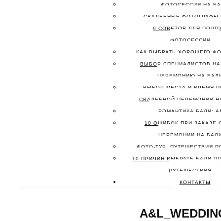
ФОТОСЕССИЯ НА Б
СВАДЕБНЫЕ ФОТОГРАФЫ 
9 СОВЕТОВ ДЛЯ ПОДГО
ФОТОСЕССИИ
КАК ВЫБРАТЬ ХОРОШЕГО ФО
ВЫБОР СПЕЦИАЛИСТОВ НА
ЦЕРЕМОНИЮ НА БАЛ
ВЫБОР МЕСТА И ВРЕМЯ 
СВАДЕБНОЙ ЦЕРЕМОНИИ Н
РОМАНТИКА БАЛИ: А
10 ОШИБОК ПРИ ЗАКАЗЕ
ЦЕРЕМОНИИ НА БАЛ
ФОТО-ТУР: ПУТЕШЕСТВИЯ П
10 ПРИЧИН ВЫБРАТЬ БАЛИ Д
ПУТЕШЕСТВИЯ
КОНТАКТЫ
A&L_WEDDING