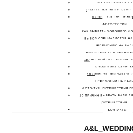
ФОТОСЕССИЯ НА Б
СВАДЕБНЫЕ ФОТОГРАФЫ 
9 СОВЕТОВ ДЛЯ ПОДГО
ФОТОСЕССИИ
КАК ВЫБРАТЬ ХОРОШЕГО ФО
ВЫБОР СПЕЦИАЛИСТОВ НА
ЦЕРЕМОНИЮ НА БАЛ
ВЫБОР МЕСТА И ВРЕМЯ 
СВАДЕБНОЙ ЦЕРЕМОНИИ Н
РОМАНТИКА БАЛИ: А
10 ОШИБОК ПРИ ЗАКАЗЕ
ЦЕРЕМОНИИ НА БАЛ
ФОТО-ТУР: ПУТЕШЕСТВИЯ П
10 ПРИЧИН ВЫБРАТЬ БАЛИ Д
ПУТЕШЕСТВИЯ
КОНТАКТЫ
A&L_WEDDING